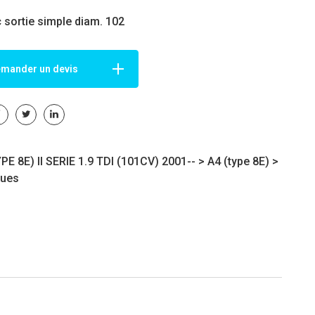
c sortie simple diam. 102
mander un devis
PE 8E) II SERIE 1.9 TDI (101CV) 2001-- >
A4 (type 8E)
>
ues