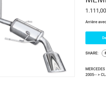
1.111,0
Arrière ave
De
SHARE:
MERCEDES C
2005-- >
CL