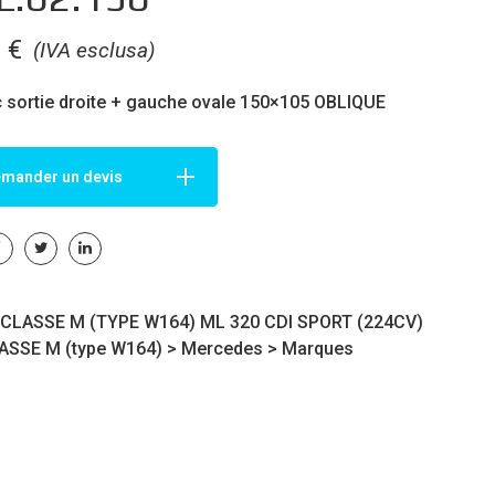
0
€
(IVA esclusa)
c sortie droite + gauche ovale 150×105 OBLIQUE
mander un devis
LASSE M (TYPE W164) ML 320 CDI SPORT (224CV)
ASSE M (type W164)
>
Mercedes
>
Marques