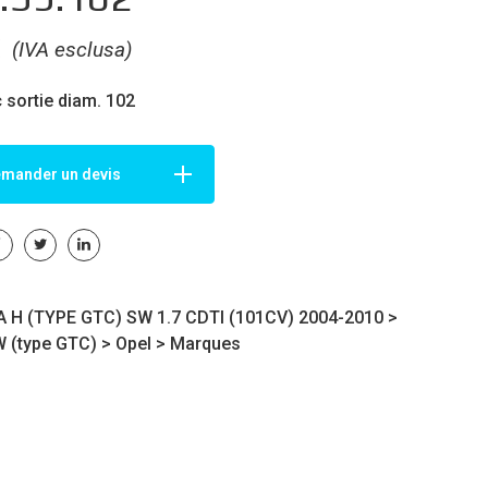
€
(IVA esclusa)
 sortie diam. 102
mander un devis
 H (TYPE GTC) SW 1.7 CDTI (101CV) 2004-2010 >
 (type GTC)
>
Opel
>
Marques