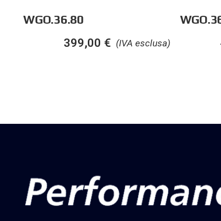
WGO.36.80
WGO.36
399,00
€
(IVA esclusa)