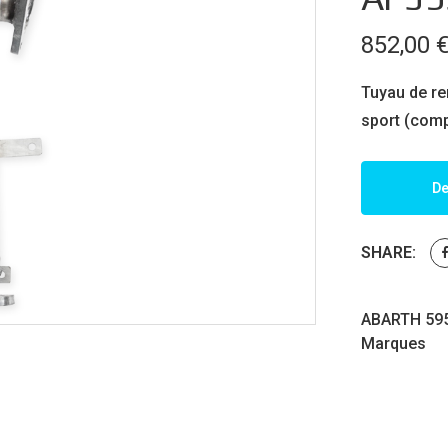
852,00
Tuyau de re
sport (comp
De
SHARE:
ABARTH 595
Marques