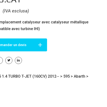
€
(IVA esclusa)
mplacement catalyseur avec catalyseur métallique
atible avec
turbine IHI
)
mander un devis
 1.4 TURBO T-JET (160CV) 2012-- >
595
>
Abarth
>