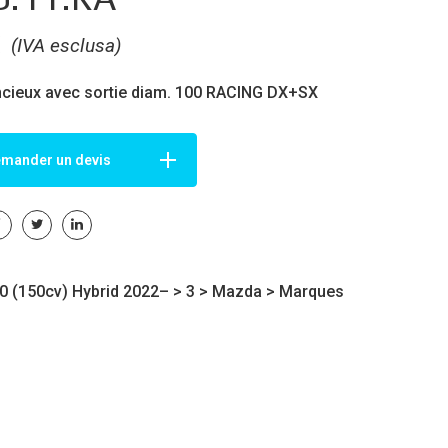
€
(IVA esclusa)
encieux avec sortie diam. 100 RACING DX+SX
mander un devis
0 (150cv) Hybrid 2022– >
3
>
Mazda
>
Marques