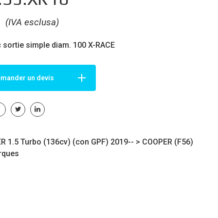
€
(IVA esclusa)
c sortie simple diam. 100 X-RACE
mander un devis
 1.5 Turbo (136cv) (con GPF) 2019-- >
COOPER (F56)
rques