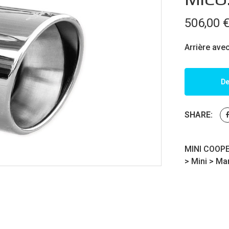
506,00
Arrière ave
De
SHARE:
MINI COOPER
>
Mini
>
Ma