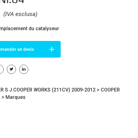
€
(IVA esclusa)
emplacement du catalyseur
mander un devis
R S J.COOPER WORKS (211CV) 2009-2012 >
COOPER
i
>
Marques