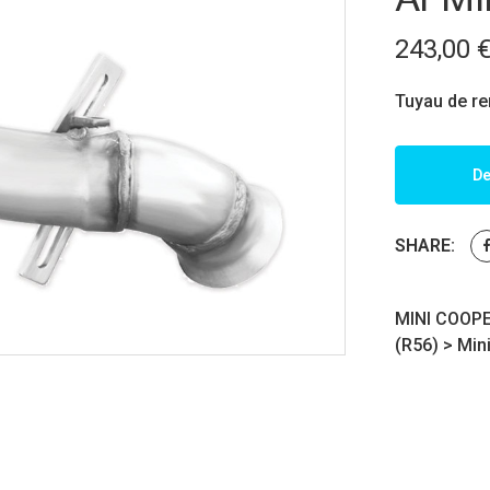
243,00
Tuyau de r
De
SHARE:
MINI COOPE
(R56)
>
Min