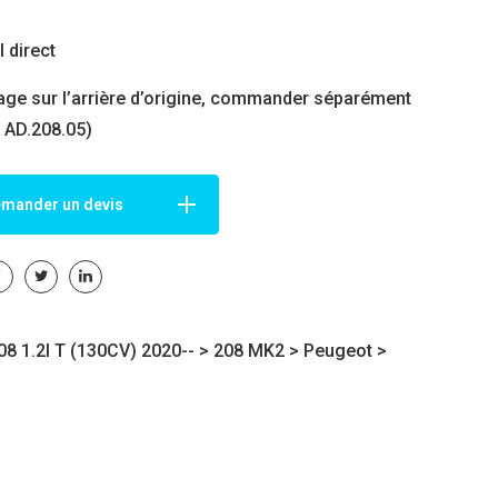
 direct
ge sur l’arrière d’origine, commander séparément
r AD.208.05)
mander un devis
8 1.2I T (130CV) 2020-- >
208 MK2
>
Peugeot
>