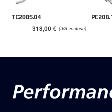
TC208S.04
PE208.
318,00
€
(IVA esclusa)