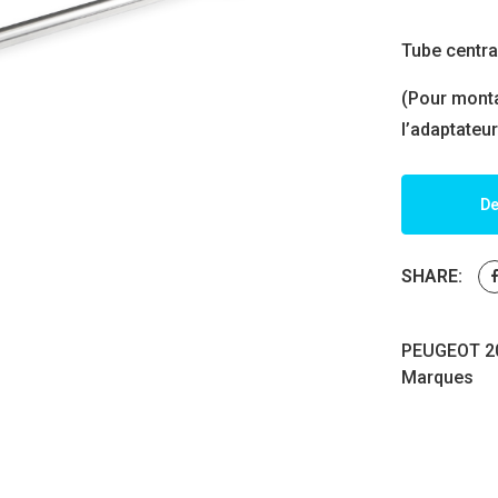
Tube central
(Pour monta
l’adaptateu
De
SHARE:
PEUGEOT 20
Marques