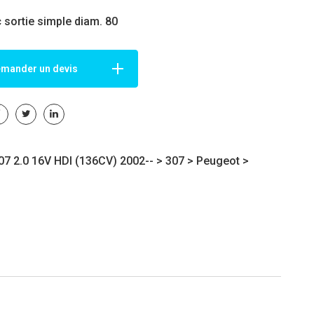
c sortie simple diam. 80
mander un devis
7 2.0 16V HDI (136CV) 2002-- >
307
>
Peugeot
>