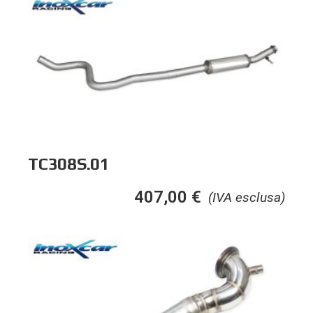
TC308S.01
407,00
€
(IVA esclusa)