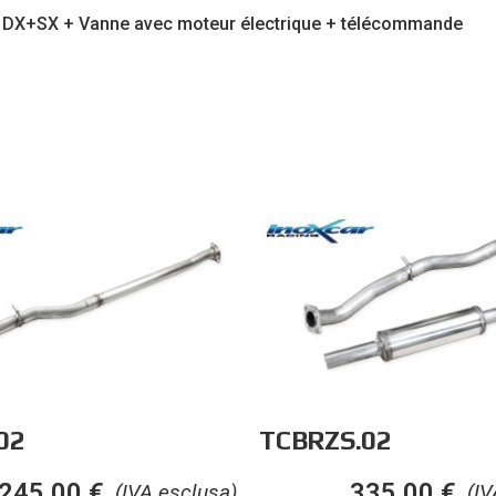
C DX+SX + Vanne avec moteur électrique + télécommande
02
TCBRZS.02
245,00
€
335,00
€
(IVA esclusa)
(IV