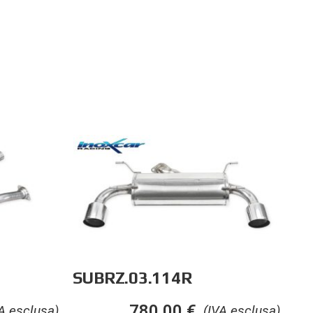
SUBRZ.03.114R
780,00
€
A esclusa)
(IVA esclusa)