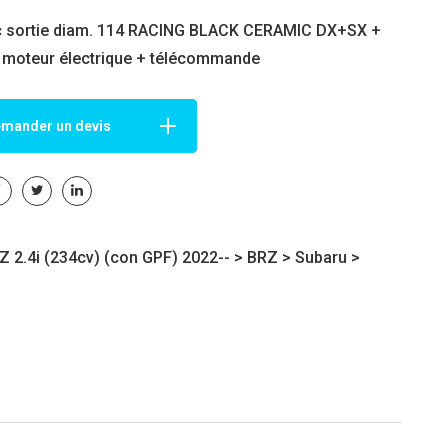
ec sortie diam. 114 RACING BLACK CERAMIC DX+SX +
 moteur électrique + télécommande
mander un devis
 2.4i (234cv) (con GPF) 2022-- >
BRZ
>
Subaru
>