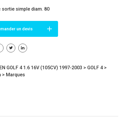
c sortie simple diam. 80
mander un devis
 GOLF 4 1.6 16V (105CV) 1997-2003 >
GOLF 4
>
n
>
Marques