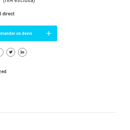
€
(IVA esclusa)
 direct
mander un devis
zed