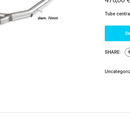
476,00
Tube central
De
SHARE:
Uncategori