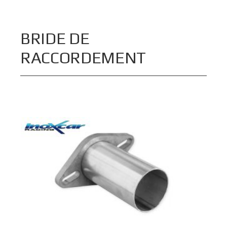
BRIDE DE
RACCORDEMENT