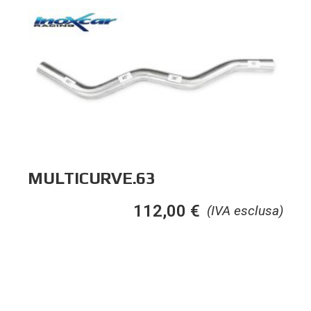
MULTICURVE.63
112,00
€
(IVA esclusa)