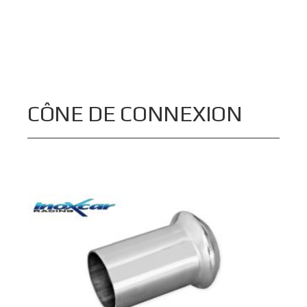
CÔNE DE CONNEXION