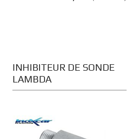
INHIBITEUR DE SONDE
LAMBDA