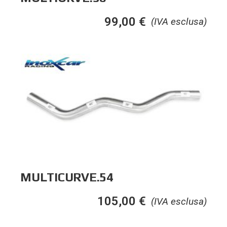
99,00
€
(IVA esclusa)
MULTICURVE.54
105,00
€
(IVA esclusa)