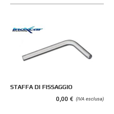
STAFFA DI FISSAGGIO
0,00
€
(IVA esclusa)