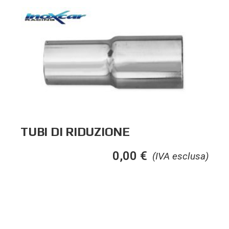
TUBI DI RIDUZIONE
0,00
€
(IVA esclusa)