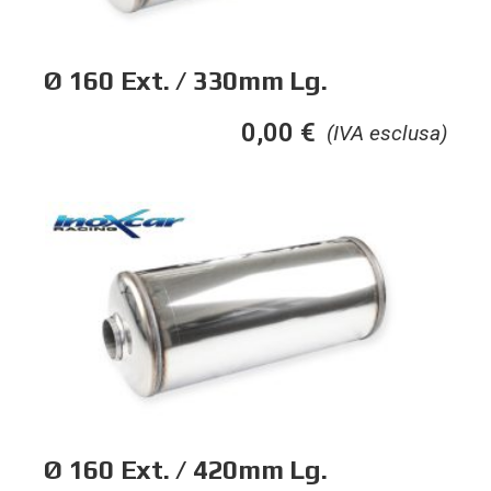
Ø 160 Ext. / 330mm Lg.
0,00
€
(IVA esclusa)
Ø 160 Ext. / 420mm Lg.