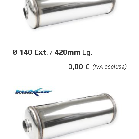
Ø 140 Ext. / 420mm Lg.
0,00
€
(IVA esclusa)