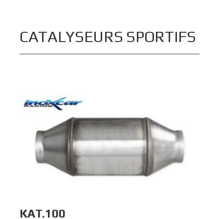
CATALYSEURS SPORTIFS
KAT.100