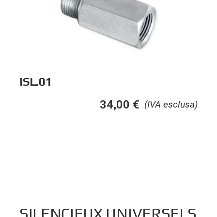
ISL.01
34,00
€
(IVA esclusa)
SILENCIEUX UNIVERSELS