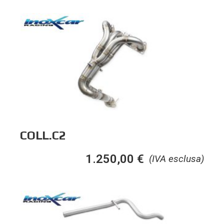
COLL.C2
1.250,00
€
(IVA esclusa)