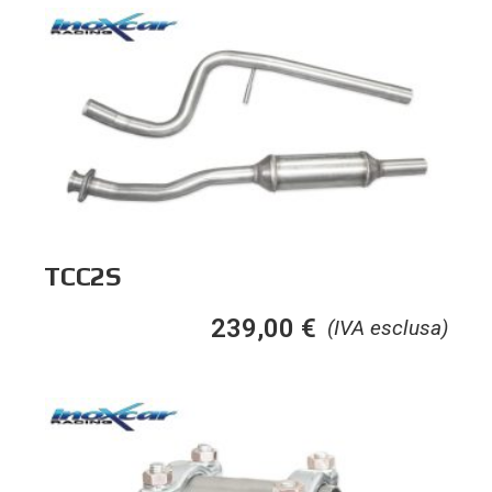
TCC2S
239,00
€
(IVA esclusa)