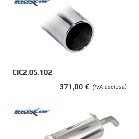
CIC2.05.102
371,00
€
(IVA esclusa)