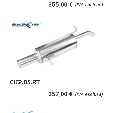
355,00
€
(IVA esclusa)
CIC2.05.RT
357,00
€
(IVA esclusa)