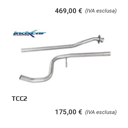
469,00
€
(IVA esclusa)
TCC2
175,00
€
(IVA esclusa)