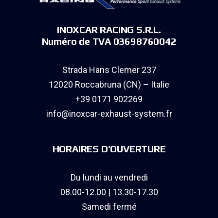
INOXCAR RACING S.R.L.
Numéro de TVA 03698760042
Strada Hans Clemer 237
12020 Roccabruna (CN) – Italie
+39 0171 902269
info@inoxcar-exhaust-system.fr
HORAIRES D’OUVERTURE
Du lundi au vendredi
08.00-12.00 | 13.30-17.30
Samedi fermé