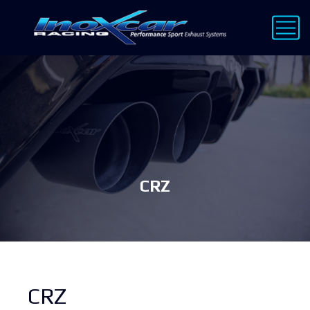
CRZ
CRZ