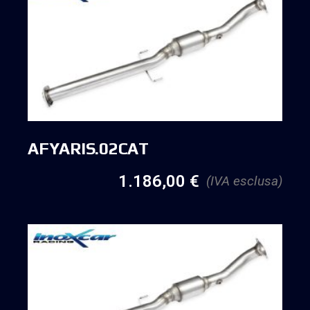
AFYARIS.02CAT
1.186,00
€
(IVA esclusa)