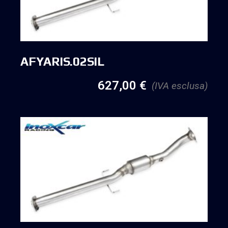
AFYARIS.02SIL
627,00
€
(IVA esclusa)