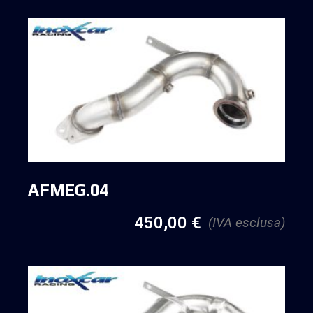
AFMEG.04
450,00
€
(IVA esclusa)