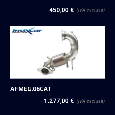
450,00
€
(IVA esclusa)
AFMEG.06CAT
1.277,00
€
(IVA esclusa)