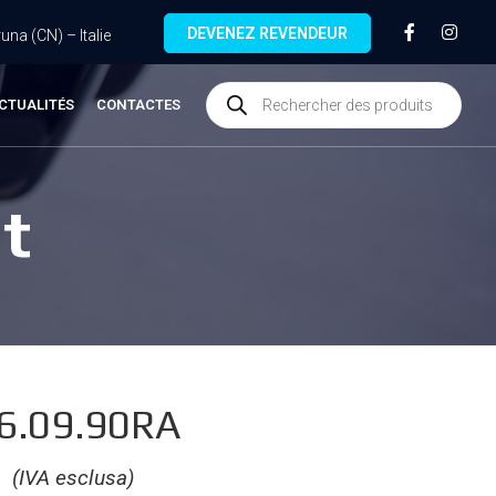
DEVENEZ REVENDEUR
na (CN) – Italie
CTUALITÉS
CONTACTES
t
6.09.90RA
€
(IVA esclusa)