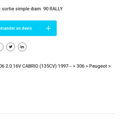
c sortie simple diam. 90 RALLY
mander un devis
6 2.0 16V CABRIO (135CV) 1997-- >
306
>
Peugeot
>