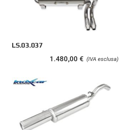
LS.03.037
1.480,00
€
(IVA esclusa)