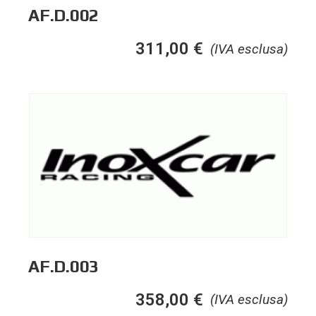
AF.D.002
311,00
€
(IVA esclusa)
AF.D.003
358,00
€
(IVA esclusa)