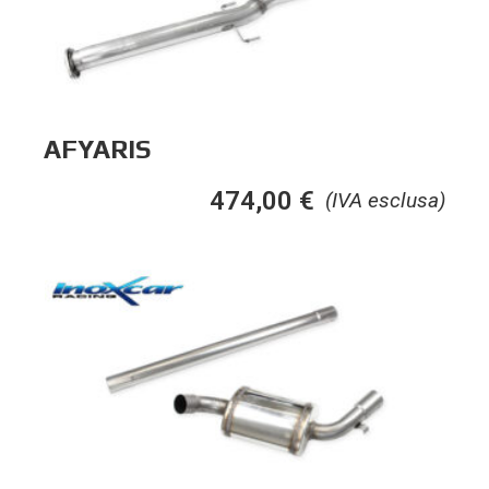
AFYARIS
474,00
€
(IVA esclusa)