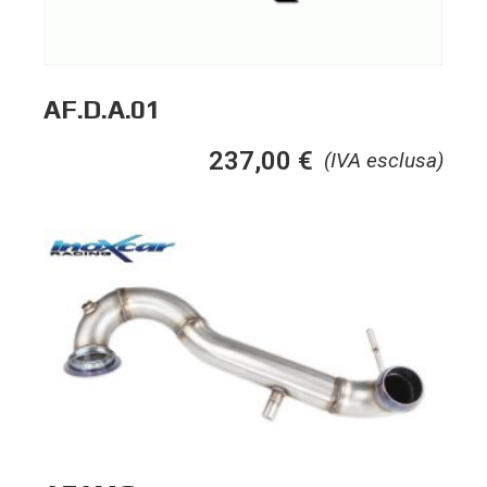
AF.D.A.01
237,00
€
(IVA esclusa)