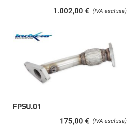
1.002,00
€
(IVA esclusa)
FPSU.01
175,00
€
(IVA esclusa)