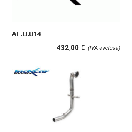
AF.D.014
432,00
€
(IVA esclusa)