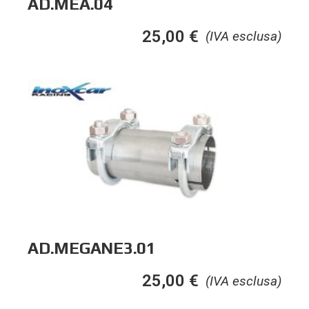
AD.MEA.04
25,00
€
(IVA esclusa)
AD.MEGANE3.01
25,00
€
(IVA esclusa)