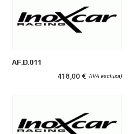
AF.D.011
418,00
€
(IVA esclusa)