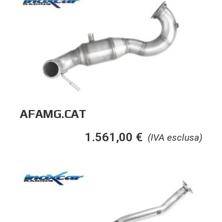
AFAMG.CAT
1.561,00
€
(IVA esclusa)