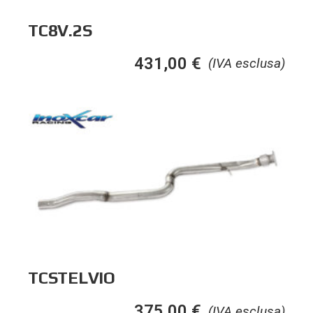
TC8V.2S
431,00
€
(IVA esclusa)
TCSTELVIO
375,00
€
(IVA esclusa)