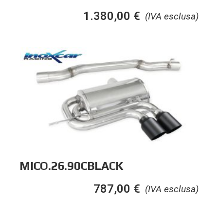
1.380,00
€
(IVA esclusa)
MICO.26.90CBLACK
787,00
€
(IVA esclusa)