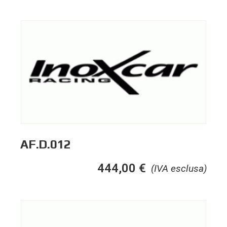
AF.D.012
444,00
€
(IVA esclusa)