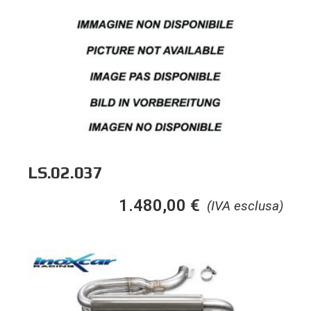
LS.02.037
1.480,00
€
(IVA esclusa)